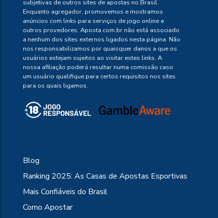
subjetivas de outros sites de apostas no Brasil.
Enquanto agregador, promovemos e mostramos
anúncios com links para serviços de jogo online e
outros provedores. Aposta.com.br não está associado
a nenhum dos sites externos ligados nesta página. Não
nos responsabilizamos por quaisquer danos a que os
usuários estejam sujeitos ao visitar estes links. A
nossa afiliação poderá resultar numa comissão caso
um usuário qualifique para certos requisitos nos sites
para os quais ligamos.
Blog
Ranking 2025: As Casas de Apostas Esportivas
Mais Confiáveis do Brasil
Como Apostar