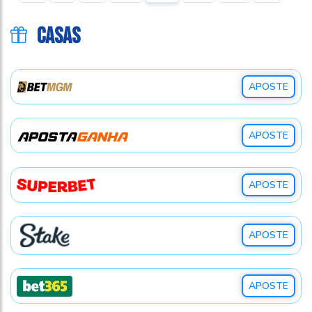
CASAS
APOSTE
APOSTE
APOSTE
APOSTE
APOSTE