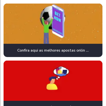
Confira aqui as melhores apostas onlin ...