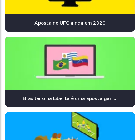
Aposta no UFC ainda em 2020
Brasileiro na Liberta é uma aposta gan ...