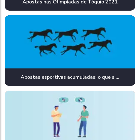
Apostas nas Olimpíadas de Tóquio 2021
Apostas esportivas acumuladas: o que s ...