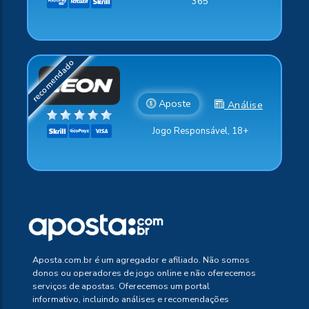
365
Aposte
Análise
Jogo Responsável, 18+
Aposta.com.br é um agregador e afiliado. Não somos
donos ou operadores de jogo online e não oferecemos
serviços de apostas. Oferecemos um portal
informativo, incluindo análises e recomendações