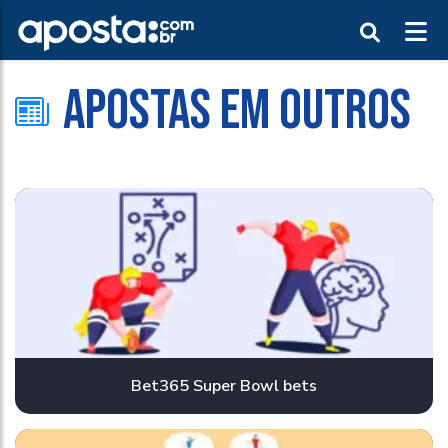
APOSTAS EM OUTROS
Bet365 Super Bowl bets