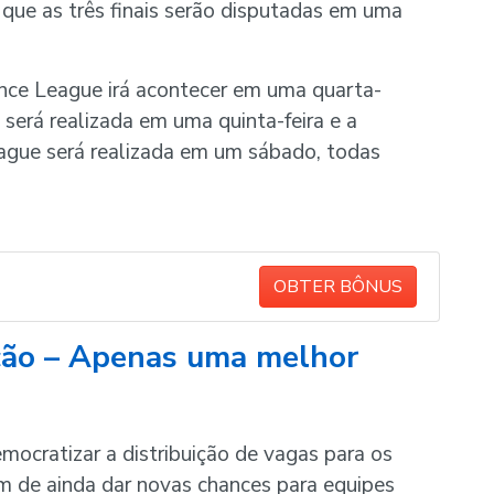
á que as três finais serão disputadas em uma
nce League irá acontecer em uma quarta-
 será realizada em uma quinta-feira e a
gue será realizada em um sábado, todas
OBTER BÔNUS
ão – Apenas uma melhor
mocratizar a distribuição de vagas para os
ém de ainda dar novas chances para equipes