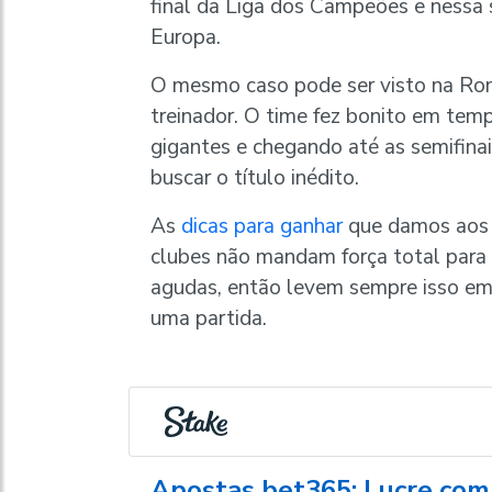
final da Liga dos Campeões e nessa s
Europa.
O mesmo caso pode ser visto na Rom
treinador. O time fez bonito em te
gigantes e chegando até as semifina
buscar o título inédito.
As
dicas para ganhar
que damos aos 
clubes não mandam força total para
agudas, então levem sempre isso em 
uma partida.
Apostas bet365: Lucre co