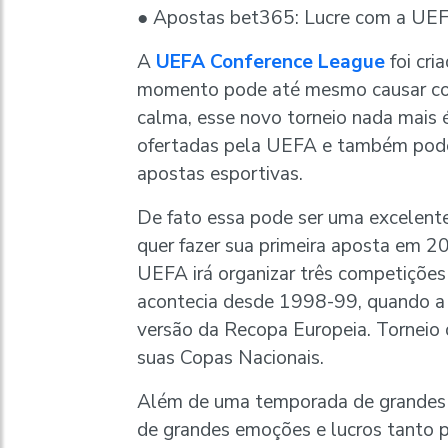
● Apostas bet365: Lucre com a UE
A
UEFA Conference League
foi cri
momento pode até mesmo causar con
calma, esse novo torneio nada mais 
ofertadas pela UEFA e também poder
apostas esportivas.
De fato essa pode ser uma excelente
quer fazer sua primeira aposta em 20
UEFA irá organizar três competições
acontecia desde 1998-99, quando a 
versão da Recopa Europeia. Torneio 
suas Copas Nacionais.
Além de uma temporada de grandes j
de grandes emoções e lucros tanto p