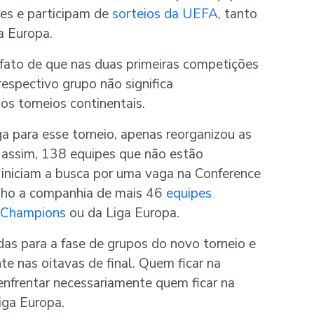
res e participam de
sorteios da UEFA
, tanto
a Europa.
 fato de que nas duas primeiras competições
respectivo grupo não significa
s torneios continentais.
 para esse torneio, apenas reorganizou as
o assim, 138 equipes que não estão
s iniciam a busca por uma vaga na Conference
nho a companhia de mais 46
equipes
a Champions
ou da Liga Europa.
das para a fase de grupos do novo torneio e
e nas oitavas de final. Quem ficar na
enfrentar necessariamente quem ficar na
iga Europa.