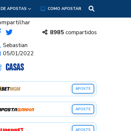
 DE APOSTAS
COMO APOSTAR
ompartilhar
8985
compartidos
Sebastian
05/01/2022
CASAS
APOSTE
APOSTE
APOSTE