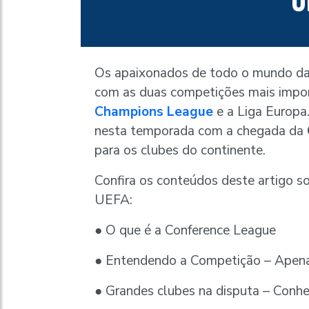
Os apaixonados de todo o mundo da
com as duas competições mais impor
Champions League
e a Liga Europa
nesta temporada com a chegada da
para os clubes do continente.
Confira os conteúdos deste artigo s
UEFA:
● O que é a Conference League
● Entendendo a Competição – Apena
● Grandes clubes na disputa – Conhe