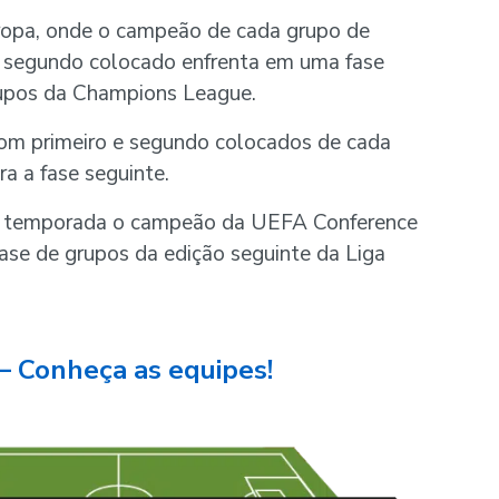
ropa, onde o campeão de cada grupo de
e o segundo colocado enfrenta em uma fase
rupos da Champions League.
m primeiro e segundo colocados de cada
ra a fase seguinte.
ma temporada o campeão da UEFA Conference
ase de grupos da edição seguinte da Liga
– Conheça as equipes!