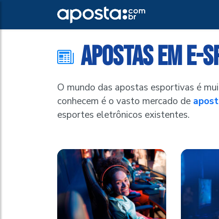
APOSTAS EM E-S
O mundo das apostas esportivas é muit
conhecem é o vasto mercado de
apost
esportes eletrônicos existentes.