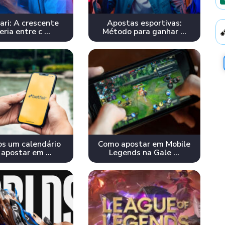
ri: A crescente
Apostas esportivas:
eria entre c ...
Método para ganhar ...
os um calendário
Como apostar em Mobile
 apostar em ...
Legends na Gale ...