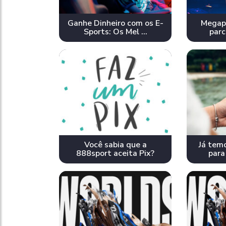
Ganhe Dinheiro com os E-
Megapa
Sports: Os Mel ...
parc
Você sabia que a
Já tem
888sport aceita Pix?
para