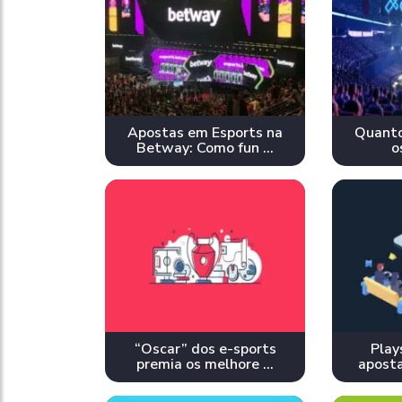
Apostas em Esports na
Quanto
Betway: Como fun ...
o
“Oscar” dos e-sports
Play
premia os melhore ...
aposta