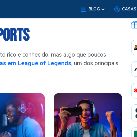
BLOG
CASAS
PORTS
o rico e conhecido, mas algo que poucos
as em
League of Legends
, um dos principais