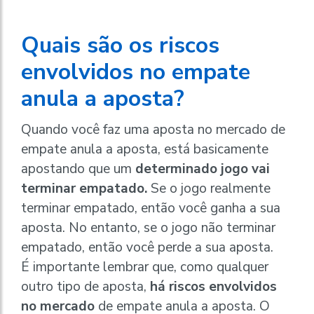
Quais são os riscos
envolvidos no empate
anula a aposta?
Quando você faz uma aposta no mercado de
empate anula a aposta, está basicamente
apostando que um
determinado jogo vai
terminar empatado.
Se o jogo realmente
terminar empatado, então você ganha a sua
aposta. No entanto, se o jogo não terminar
empatado, então você perde a sua aposta.
É importante lembrar que, como qualquer
outro tipo de aposta,
há riscos envolvidos
no mercado
de empate anula a aposta. O