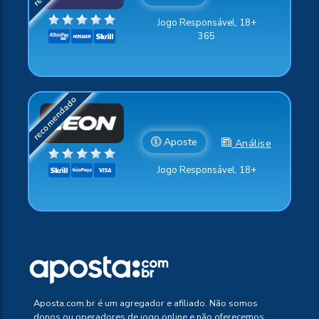
Jogo Responsável, 18+
365
Aposte
Análise
Jogo Responsável, 18+
Aposta.com.br é um agregador e afiliado. Não somos
donos ou operadores de jogo online e não oferecemos