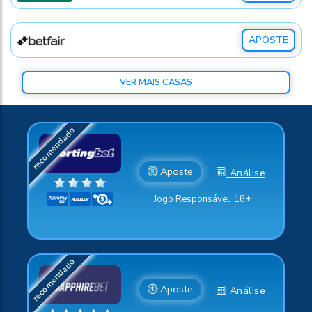
APOSTE
VER MAIS CASAS
Aposte
Análise
Jogo Responsável, 18+
Aposte
Análise