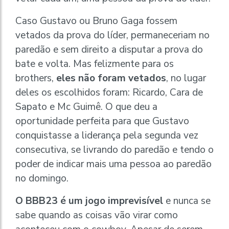
Caso Gustavo ou Bruno Gaga fossem
vetados da prova do líder, permaneceriam no
paredão e sem direito a disputar a prova do
bate e volta. Mas felizmente para os
brothers,
eles não foram vetados
, no lugar
deles os escolhidos foram: Ricardo, Cara de
Sapato e Mc Guimê. O que deu a
oportunidade perfeita para que Gustavo
conquistasse a liderança pela segunda vez
consecutiva, se livrando do paredão e tendo o
poder de indicar mais uma pessoa ao paredão
no domingo.
O BBB23 é um jogo imprevisível
e nunca se
sabe quando as coisas vão virar como