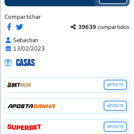
Compartilhar
39639
compartidos
Sebastian
13/02/2023
CASAS
APOSTE
APOSTE
APOSTE