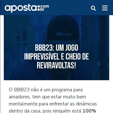
BBB23: UM JOGO
IMPREVISÍVEL E CHEIO DE
REVIRAVOLTAS!
O BBB23 não é um programa para
amadores, tem que estar muito bem
mentalmente para enfrentar as dinâmicas
dentro da casa, pois ninguém está
100%