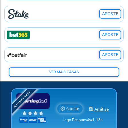
APOSTE
APOSTE
APOSTE
VER MAIS CASAS
Aposte
Análise
Jogo Responsável, 18+