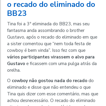
o recado do eliminado do
BB23
Tina foi a 3ª eliminada do BB23, mas seu
fantasma anda assombrando o brother
Gustavo, após o recado do eliminado em que
a sister comentou que “nem toda festa de
cowboy é bem vinda”. Isso fez com que
vários participantes virassem o alvo para
Gustavo
e ficassem com uma pulga atrás da
orelha.
O
cowboy não gostou nada do recado
do
eliminado e disse que não entendeu o que
Tina quis dizer com esse comentário, mas que
achou desnecessário. O recado do eliminado