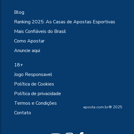
Blog
Ranking 2025: As Casas de Apostas Esportivas
Mais Confiáveis do Brasil
Como Apostar
Anuncie aqui
18+
Jogo Responsavel
Política de Cookies
Política de privacidade
Termos e Condições
aposta.com.br® 2025
Contato