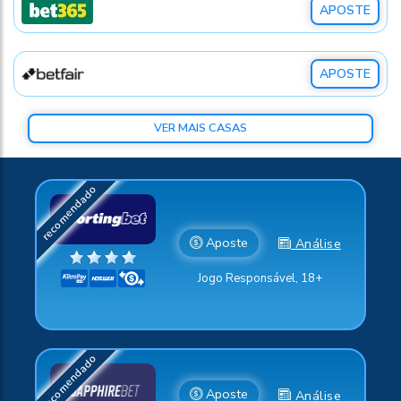
APOSTE
APOSTE
VER MAIS CASAS
Aposte
Análise
Jogo Responsável, 18+
Aposte
Análise