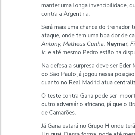
manter uma longa invencibilidade, qu
contra a Argentina.
Será mais uma chance do treinador t
ataque, onde tem uma boa dor de c
Antony, Matheus Cunha,
Neymar
, 
Jr.
e até mesmo Pedro estão na dispu
Na defesa a surpresa deve ser Eder Mil
do São Paulo já jogou nessa posição
quanto no Real Madrid atua centrali
O teste contra Gana pode ser import
outro adversário africano, já que o B
de Camarões.
Já Gana estará no Grupo H onde terã
Uruguai. Dessa forma, pode até mes