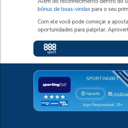
Além do reconhecimento dentro do un
bônus de boas-vindas
para o seu prim
Com ele você pode começar a aposta
oportunidades para palpitar. Aproveit
SPORTINGBET
Aposte
Anális
Jogo Responsável, 18+