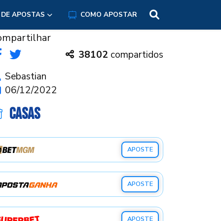
 DE APOSTAS
COMO APOSTAR
ompartilhar
38102
compartidos
Sebastian
06/12/2022
CASAS
APOSTE
APOSTE
APOSTE