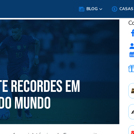
BLOG
CASAS
C
TE RECORDES EM
 DO MUNDO