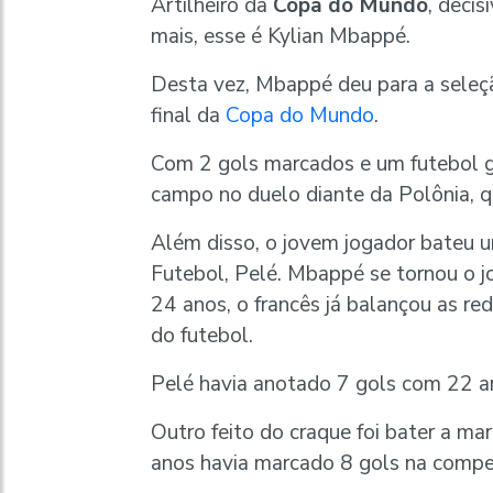
Artilheiro da
Copa do Mundo
, decis
mais, esse é Kylian Mbappé.
Desta vez, Mbappé deu para a seleçã
final da
Copa do Mundo
.
Com 2 gols marcados e um futebol g
campo no duelo diante da Polônia, q
Além disso, o jovem jogador bateu u
Futebol, Pelé. Mbappé se tornou o 
24 anos, o francês já balançou as r
do futebol.
Pelé havia anotado 7 gols com 22 a
Outro feito do craque foi bater a m
anos havia marcado 8 gols na compe