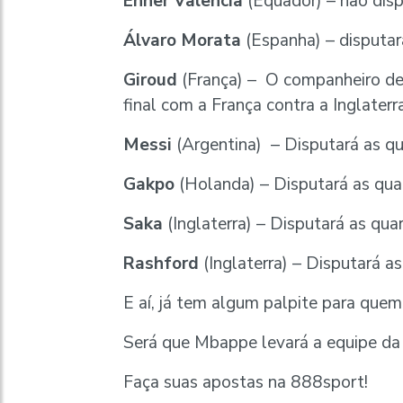
Enner Valencia
(Equador) – não dis
Álvaro Morata
(Espanha) – disputar
Giroud
(França) – O companheiro de
final com a França contra a Inglaterra
Messi
(Argentina) – Disputará as qu
Gakpo
(Holanda) – Disputará as quar
Saka
(Inglaterra) – Disputará as quar
Rashford
(Inglaterra) – Disputará as
E aí, já tem algum palpite para quem
Será que Mbappe levará a equipe da 
Faça suas apostas na 888sport!