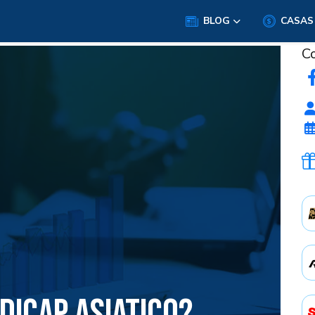
BLOG
CASAS
C
DICAP ASIATICO?