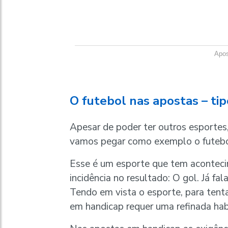
Apo
O futebol nas apostas – tip
Apesar de poder ter outros esportes,
vamos pegar como exemplo o futeb
Esse é um esporte que tem aconteci
incidência no resultado: O gol. Já fa
Tendo em vista o esporte, para tent
em handicap requer uma refinada hab