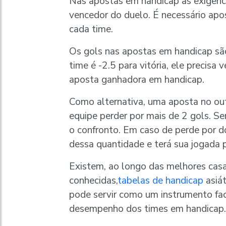
Nas apostas em handicap as exigênc
vencedor do duelo. É necessário ap
cada time.
Os gols nas apostas em handicap são
time é -2.5 para vitória, ele precisa
aposta ganhadora em handicap.
Como alternativa, uma aposta no out
equipe perder por mais de 2 gols. 
o confronto. Em caso de perde por d
dessa quantidade e terá sua jogada p
Existem, ao longo das melhores cas
conhecidas,
tabelas de handicap
asiát
pode servir como um instrumento fac
desempenho dos times em handicap