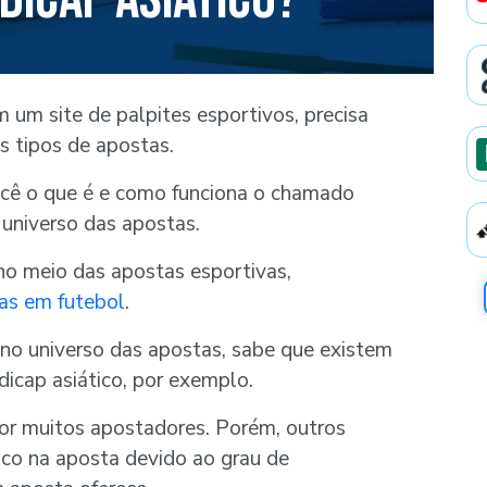
 um site de palpites esportivos, precisa
s tipos de apostas.
você o que é e como funciona o chamado
 universo das apostas.
no meio das apostas esportivas,
as em futebol
.
no universo das apostas, sabe que existem
dicap asiático, por exemplo.
or muitos apostadores. Porém, outros
sco na aposta devido ao grau de