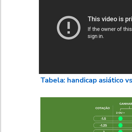
Tabela: handicap asiático 