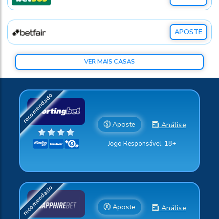
APOSTE
VER MAIS CASAS
Aposte
Análise
Jogo Responsável, 18+
Aposte
Análise