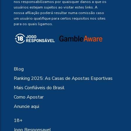
nos responsabilizamos por quaisquer danos a que os
usuários estejam sujeitos ao visitar estes links. A
nossa afiliação poderá resultar numa comissão caso
um usuário qualifique para certos requisitos nos sites
para os quais ligamos.
Blog
Ranking 2025: As Casas de Apostas Esportivas
Mais Confiáveis do Brasil
Como Apostar
Anuncie aqui
18+
Jogo Responsavel