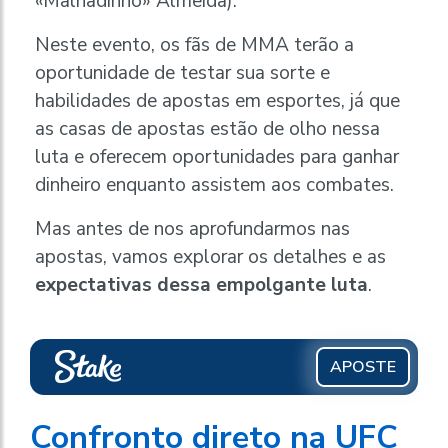
«Malhadinho» Almeida).
Neste evento, os fãs de MMA terão a
oportunidade de testar sua sorte e
habilidades de apostas em esportes, já que
as casas de apostas estão de olho nessa
luta e oferecem oportunidades para ganhar
dinheiro enquanto assistem aos combates.
Mas antes de nos aprofundarmos nas
apostas, vamos explorar os detalhes e as
expectativas dessa empolgante luta
.
APOSTE
Confronto direto na UFC