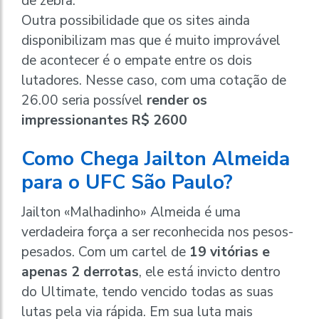
de zebra.
Outra possibilidade que os sites ainda
disponibilizam mas que é muito improvável
de acontecer é o empate entre os dois
lutadores. Nesse caso, com uma cotação de
26.00 seria possível
render os
impressionantes R$ 2600
Como Chega Jailton Almeida
para o UFC São Paulo?
Jailton «Malhadinho» Almeida é uma
verdadeira força a ser reconhecida nos pesos-
pesados. Com um cartel de
19 vitórias e
apenas 2 derrotas
, ele está invicto dentro
do Ultimate, tendo vencido todas as suas
lutas pela via rápida. Em sua luta mais