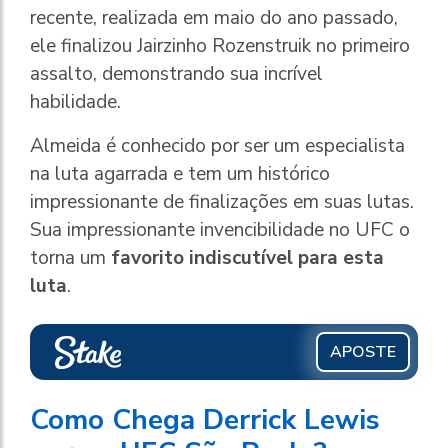
recente, realizada em maio do ano passado,
ele finalizou Jairzinho Rozenstruik no primeiro
assalto, demonstrando sua incrível
habilidade.
Almeida é conhecido por ser um especialista
na luta agarrada e tem um histórico
impressionante de finalizações em suas lutas.
Sua impressionante invencibilidade no UFC o
torna um
favorito indiscutível para esta
luta
.
APOSTE
Como Chega Derrick Lewis