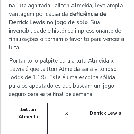
na luta agarrada, Jailton Almeida, leva ampla
vantagem por causa da
deficiência de
Derrick Lewis no jogo de solo
. Sua
invencibilidade e histórico impressionante de
finalizações o tornam o favorito para vencer a
luta.
Portanto, o palpite para a luta Almeida x
Lewis é que Jailton Almeida sairá vitorioso
(odds de 1.19). Esta é uma escolha sólida
para os apostadores que buscam um jogo
seguro para este final de semana.
Jailton
x
Derrick Lewis
Almeida