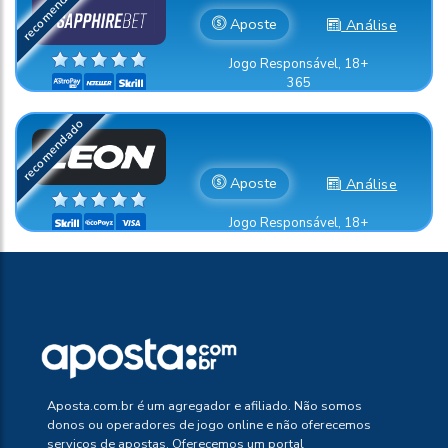
Aposte
Análise
Jogo Responsável, 18+
365
Aposte
Análise
Jogo Responsável, 18+
Aposta.com.br é um agregador e afiliado. Não somos
donos ou operadores de jogo online e não oferecemos
serviços de apostas. Oferecemos um portal