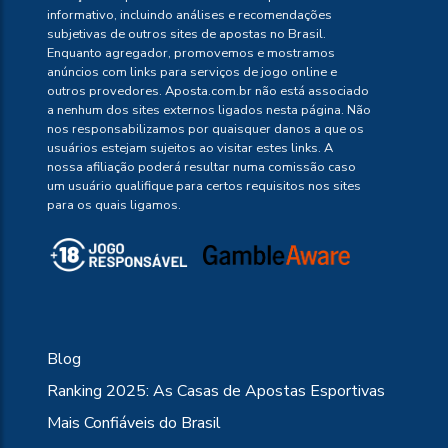
informativo, incluindo análises e recomendações
subjetivas de outros sites de apostas no Brasil.
Enquanto agregador, promovemos e mostramos
anúncios com links para serviços de jogo online e
outros provedores. Aposta.com.br não está associado
a nenhum dos sites externos ligados nesta página. Não
nos responsabilizamos por quaisquer danos a que os
usuários estejam sujeitos ao visitar estes links. A
nossa afiliação poderá resultar numa comissão caso
um usuário qualifique para certos requisitos nos sites
para os quais ligamos.
Blog
Ranking 2025: As Casas de Apostas Esportivas
Mais Confiáveis do Brasil