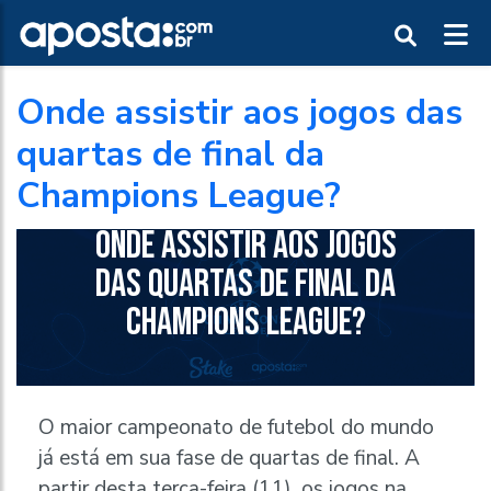
Onde assistir aos jogos das
quartas de final da
Champions League?
ONDE ASSISTIR AOS JOGOS
DAS QUARTAS DE FINAL DA
CHAMPIONS LEAGUE?
O maior campeonato de futebol do mundo
já está em sua fase de quartas de final. A
partir desta terça-feira (11), os jogos na