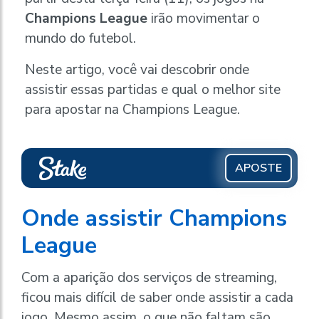
Champions League
irão movimentar o
mundo do futebol.
Neste artigo, você vai descobrir onde
assistir essas partidas e qual o melhor site
para apostar na Champions League.
APOSTE
Onde assistir Champions
League
Com a aparição dos serviços de streaming,
ficou mais difícil de saber onde assistir a cada
jogo. Mesmo assim, o que não faltam são