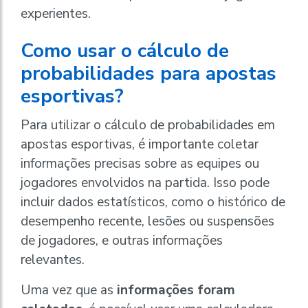
experientes.
Como usar o cálculo de
probabilidades para apostas
esportivas?
Para utilizar o cálculo de probabilidades em
apostas esportivas, é importante coletar
informações precisas sobre as equipes ou
jogadores envolvidos na partida. Isso pode
incluir dados estatísticos, como o histórico de
desempenho recente, lesões ou suspensões
de jogadores, e outras informações
relevantes.
Uma vez que as
informações foram