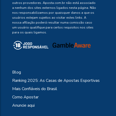
outros provedores. Aposta.com.br não está associado
a nenhum dos sites externos ligados nesta página. Não
nos responsabilizamos por quaisquer danos a que os
usuários estejam sujeitos ao visitar estes links. A
nossa afiliação poderá resultar numa comissão caso
um usuário qualifique para certos requisitos nos sites
para os quais ligamos.
Blog
Ranking 2025: As Casas de Apostas Esportivas
Mais Confiáveis do Brasil
Como Apostar
Anuncie aqui