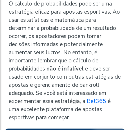
O cálculo de probabilidades pode ser uma
estratégia eficaz para apostas esportivas. Ao
usar estatísticas e matemática para
determinar a probabilidade de um resultado
ocorrer, os apostadores podem tomar
decisões informadas e potencialmente
aumentar seus lucros. No entanto, é
importante lembrar que o cálculo de
probabilidades
não é infalível
e deve ser
usado em conjunto com outras estratégias de
apostas e gerenciamento de bankroll
adequado. Se você está interessado em
experimentar essa estratégia, a
Bet365
é
uma excelente plataforma de apostas
esportivas para começar.