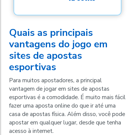
Quais as principais
vantagens do jogo em
sites de apostas
esportivas
Para muitos apostadores, a principal
vantagem de jogar em sites de apostas
esportivas é a comodidade. É muito mais fácil
fazer uma aposta online do que ir até uma
casa de apostas física. Além disso, você pode
apostar em qualquer lugar, desde que tenha
acesso à internet.