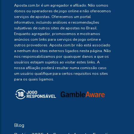
Aposta.com.br é um agregador e afiliado. Não somos
donos ou operadores de jogo online e não oferecemos
serviços de apostas. Oferecemos um portal
informativo, incluindo análises e recomendações
subjetivas de outros sites de apostas no Brasil.
Enquanto agregador, promovemos e mostramos
anúncios com links para serviços de jogo online e
outros provedores. Aposta.com.br não está associado
a nenhum dos sites externos ligados nesta página. Não
nos responsabilizamos por quaisquer danos a que os
usuários estejam sujeitos ao visitar estes links. A
nossa afiliação poderá resultar numa comissão caso
um usuário qualifique para certos requisitos nos sites
para os quais ligamos.
Blog