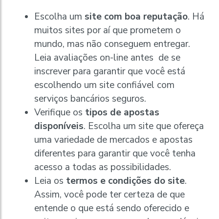
Escolha um
site com boa reputação
. Há
muitos sites por aí que prometem o
mundo, mas não conseguem entregar.
Leia avaliações on-line antes de se
inscrever para garantir que você está
escolhendo um site confiável com
serviços bancários seguros.
Verifique os
tipos de apostas
disponíveis
. Escolha um site que ofereça
uma variedade de mercados e apostas
diferentes para garantir que você tenha
acesso a todas as possibilidades.
Leia os
termos e condições do site
.
Assim, você pode ter certeza de que
entende o que está sendo oferecido e