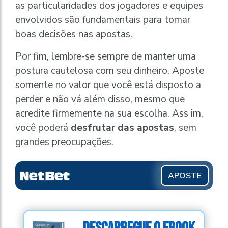
as particularidades dos jogadores e equipes
envolvidos são fundamentais para tomar
boas decisões nas apostas.
Por fim, lembre-se sempre de manter uma
postura cautelosa com seu dinheiro. Aposte
somente no valor que você está disposto a
perder e não vá além disso, mesmo que
acredite firmemente na sua escolha. Ass im,
você poderá
desfrutar das apostas
, sem
grandes preocupações.
APOSTE