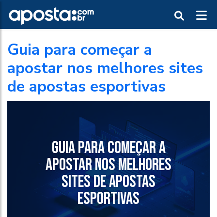
Guia para começar a
apostar nos melhores sites
de apostas esportivas
GUIA PARA COMEÇAR A
APOSTAR NOS MELHORES
SITES DE APOSTAS
ESPORTIVAS