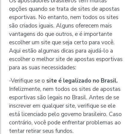
Os apostadores brasileiros têm muitas
opções quando se trata de sites de apostas
esportivas. No entanto, nem todos os sites
são criados iguais. Alguns oferecem mais
vantagens do que outros, e é importante
escolher um site que seja certo para você.
Aqui estão algumas dicas para ajudá-lo a
escolher o melhor site de apostas esportivas
para as suas necessidades:
-Verifique se o
site é legalizado no Brasil.
Infelizmente, nem todos os sites de apostas
esportivas são legais no Brasil. Antes de se
inscrever em qualquer site, verifique se ele
está licenciado pelo governo brasileiro. Caso
contrário, você pode enfrentar problemas ao
tentar retirar seus fundos.