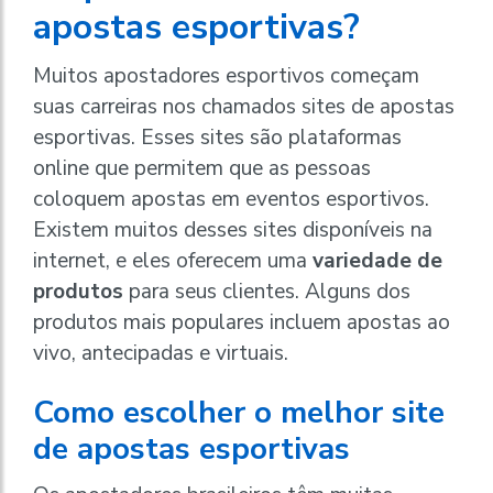
apostas esportivas?
Muitos apostadores esportivos começam
suas carreiras nos chamados sites de apostas
esportivas. Esses sites são plataformas
online que permitem que as pessoas
coloquem apostas em eventos esportivos.
Existem muitos desses sites disponíveis na
internet, e eles oferecem uma
variedade de
produtos
para seus clientes. Alguns dos
produtos mais populares incluem apostas ao
vivo, antecipadas e virtuais.
Como escolher o melhor site
de apostas esportivas