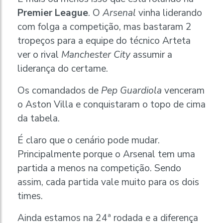
Premier League
. O
Arsenal
vinha liderando
com folga a competição, mas bastaram 2
tropeços para a equipe do técnico Arteta
ver o rival
Manchester City
assumir a
liderança do certame.
Os comandados de
Pep Guardiola
venceram
o Aston Villa e conquistaram o topo de cima
da tabela.
É claro que o cenário pode mudar.
Principalmente porque o Arsenal tem uma
partida a menos na competição. Sendo
assim, cada partida vale muito para os dois
times.
Ainda estamos na 24ª rodada e a diferença