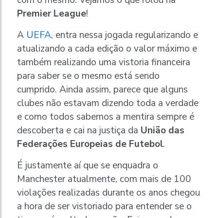
com o mesmo. Vejamos o que rolou na
Premier League
!
A
UEFA
, entra nessa jogada regularizando e
atualizando a cada edição o valor máximo e
também realizando uma vistoria financeira
para saber se o mesmo está sendo
cumprido. Ainda assim, parece que alguns
clubes não estavam dizendo toda a verdade
e como todos sabemos a mentira sempre é
descoberta e cai na justiça da
União das
Federações Europeias de Futebol
.
É justamente aí que se enquadra o
Manchester atualmente, com mais de 100
violações realizadas durante os anos chegou
a hora de ser vistoriado para entender se o