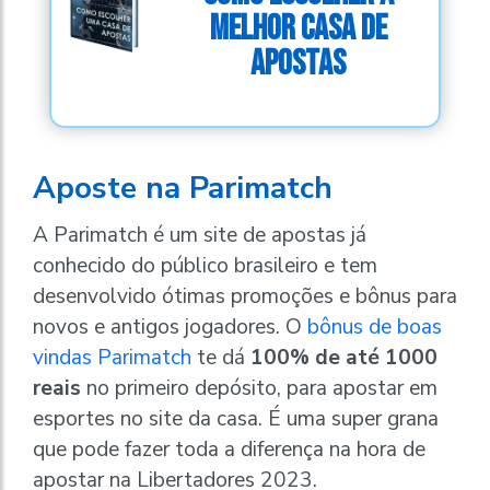
MELHOR CASA DE
APOSTAS
Aposte na Parimatch
A Parimatch é um site de apostas já
conhecido do público brasileiro e tem
desenvolvido ótimas promoções e bônus para
novos e antigos jogadores. O
bônus de boas
vindas Parimatch
te dá
100% de até 1000
reais
no primeiro depósito, para apostar em
esportes no site da casa. É uma super grana
que pode fazer toda a diferença na hora de
apostar na Libertadores 2023.