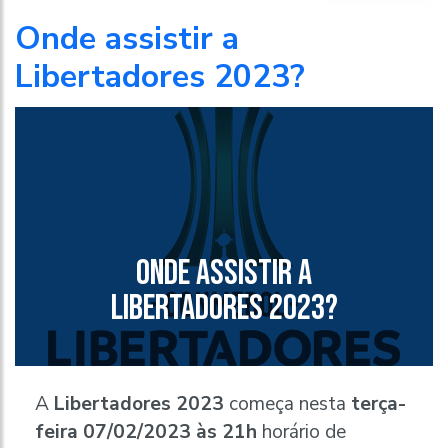
Onde assistir a
Libertadores 2023?
ONDE ASSISTIR A
LIBERTADORES 2023?
A
Libertadores 2023
começa nesta
terça-
feira 07/02/2023 às 21h
horário de