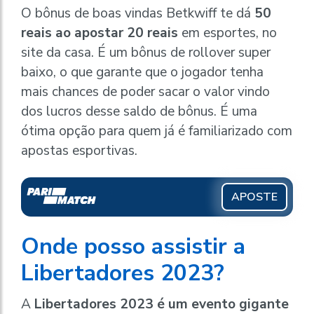
O bônus de boas vindas Betkwiff te dá
50
reais ao apostar 20 reais
em esportes, no
site da casa. É um bônus de rollover super
baixo, o que garante que o jogador tenha
mais chances de poder sacar o valor vindo
dos lucros desse saldo de bônus. É uma
ótima opção para quem já é familiarizado com
apostas esportivas.
APOSTE
Onde posso assistir a
Libertadores 2023?
A
Libertadores 2023 é um evento gigante