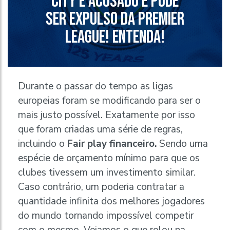
CITY É ACUSADO E PODE
SER EXPULSO DA PREMIER
LEAGUE! ENTENDA!
Durante o passar do tempo as ligas
europeias foram se modificando para ser o
mais justo possível. Exatamente por isso
que foram criadas uma série de regras,
incluindo o
Fair play financeiro.
Sendo uma
espécie de orçamento mínimo para que os
clubes tivessem um investimento similar.
Caso contrário, um poderia contratar a
quantidade infinita dos melhores jogadores
do mundo tornando impossível competir