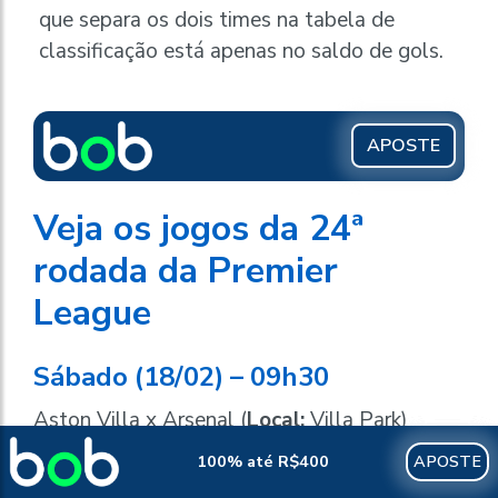
que separa os dois times na tabela de
classificação está apenas no saldo de gols.
APOSTE
Veja os jogos da 24ª
rodada da Premier
League
Sábado (18/02) – 09h30
Aston Villa x Arsenal
(
Local:
Villa Park)
100% ate R$1000
100% ate R$400
100% ate R$400
100% até R$400
APOSTE
APOSTE
APOSTE
APOSTE
Sábado (18/02) – 12h00