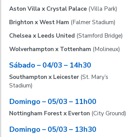
Aston Villa x Crystal Palace
(Villa Park)
Brighton x West Ham
(Falmer Stadium)
Chelsea x Leeds United
(Stamford Bridge)
Wolverhampton x Tottenham
(Molineux)
Sábado – 04/03 – 14h30
Southampton x Leicester
(St. Mary’s
Stadium)
Domingo – 05/03 – 11h00
Nottingham Forest x Everton
(City Ground)
Domingo – 05/03 – 13h30