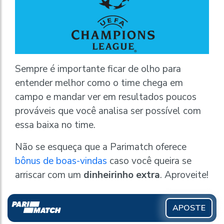
Sempre é importante ficar de olho para
entender melhor como o time chega em
campo e mandar ver em resultados poucos
prováveis que você analisa ser possível com
essa baixa no time.
Não se esqueça que a Parimatch oferece
bônus de boas-vindas
caso você queira se
arriscar com um
dinheirinho extra
. Aproveite!
APOSTE