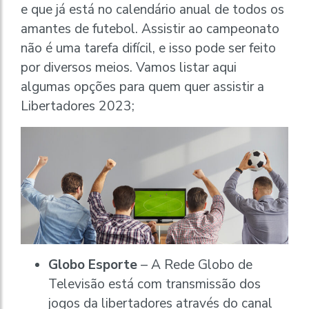
e que já está no calendário anual de todos os
amantes de futebol. Assistir ao campeonato
não é uma tarefa difícil, e isso pode ser feito
por diversos meios. Vamos listar aqui
algumas opções para quem quer assistir a
Libertadores 2023;
Globo Esporte
– A Rede Globo de
Televisão está com transmissão dos
jogos da libertadores através do canal