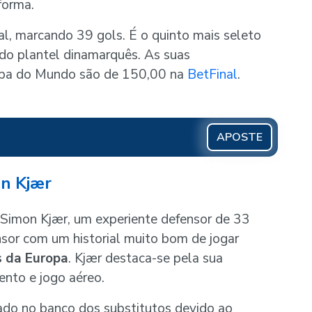
forma.
al, marcando 39 gols. É o quinto mais seleto
do plantel dinamarquês. As suas
Copa do Mundo são de 150,00 na
BetFinal
.
APOSTE
on Kjær
 Simon Kjær, um experiente defensor de 33
sor com um historial muito bom de jogar
 da Europa
. Kjær destaca-se pela sua
ento e jogo aéreo.
ado no banco dos substitutos devido ao