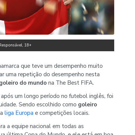
Responsável, 18+
Dinamarca que teve um desempenho muito
rar uma repetição do desempenho nesta
 goleiro do mundo
na The Best FIFA.
após um longo período no futebol inglês, foi
nuidade. Sendo escolhido como
goleiro
 a
liga Europa
e competições locais.
ara a equipe nacional em todas as
ua última Copa do Mundo, e ele está em boa