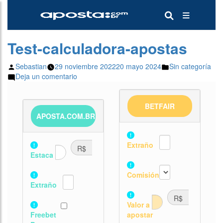
Test-calculadora-apostas
Publicado
Publicado
Sebastian
29 noviembre 2022
20 mayo 2024
Sin categoría
por
en
en
Deja un comentario
Test-
calculadora-
apostas
BETFAIR
APOSTA.COM.BR
Extraño
R$
Estaca
Comisión
Extraño
R$
Valor a
Freebet
apostar