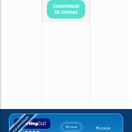
CONVERSOR
DE DIVISAS
Aposte
Análise