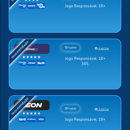
Jogo Responsável, 18+
Aposte
Análise
Jogo Responsável, 18+
365
Aposte
Análise
Jogo Responsável, 18+